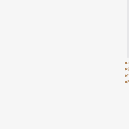
●
●
●
●