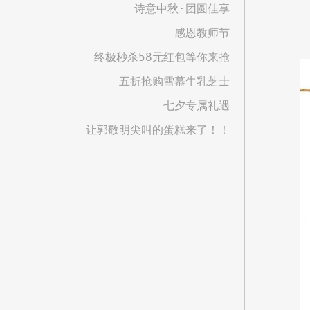
诗意中秋·团圆佳享
感恩教师节
终极秒杀58元红包等你来抢
五折抢购雪慕牛乳芝士
七夕专属礼遇
让郭敬明尖叫的蛋糕来了！！