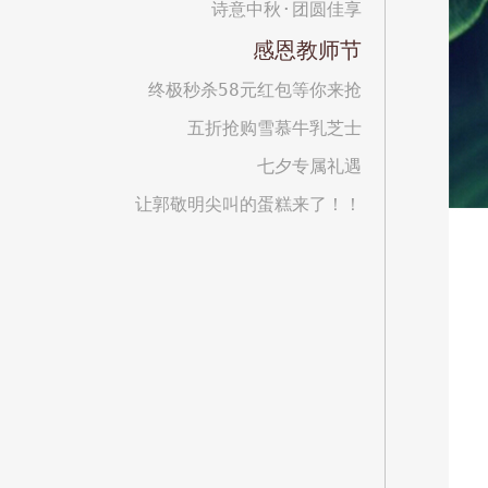
诗意中秋·团圆佳享
感恩教师节
终极秒杀58元红包等你来抢
五折抢购雪慕牛乳芝士
七夕专属礼遇
让郭敬明尖叫的蛋糕来了！！