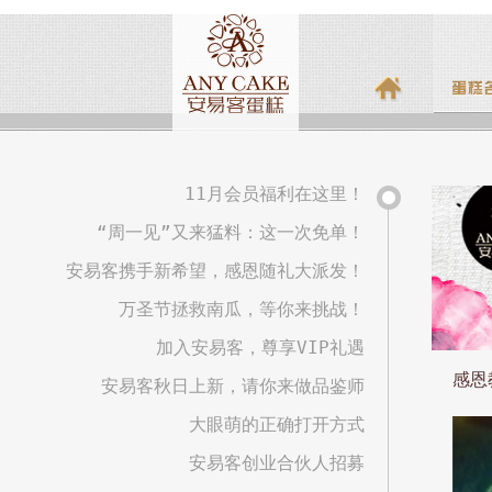
11月会员福利在这里！
“周一见”又来猛料：这一次免单！
安易客携手新希望，感恩随礼大派发！
万圣节拯救南瓜，等你来挑战！
加入安易客，尊享VIP礼遇
感恩
安易客秋日上新，请你来做品鉴师
大眼萌的正确打开方式
安易客创业合伙人招募