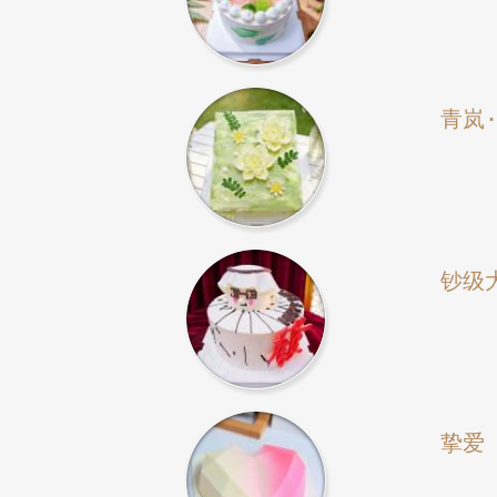
青岚
钞级
挚爱