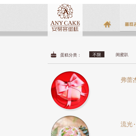
不限
闺蜜趴
蛋糕分类：
弗蕾
流光